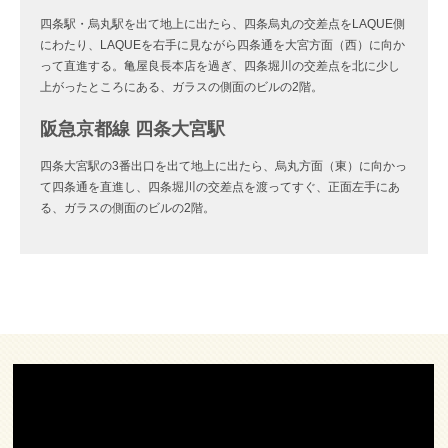
四条駅・烏丸駅を出て地上に出たら、四条烏丸の交差点をLAQUE側
にわたり、LAQUEを右手に見ながら四条通を大宮方面（西）に向か
って直進する。亀屋良長本店を過ぎ、四条堀川の交差点を北に少し
上がったところにある、ガラスの側面のビルの2階。
阪急京都線 四条大宮駅
四条大宮駅の3番出口を出て地上に出たら、烏丸方面（東）に向かっ
て四条通を直進し、四条堀川の交差点を渡ってすぐ、正面左手にあ
る、ガラスの側面のビルの2階。