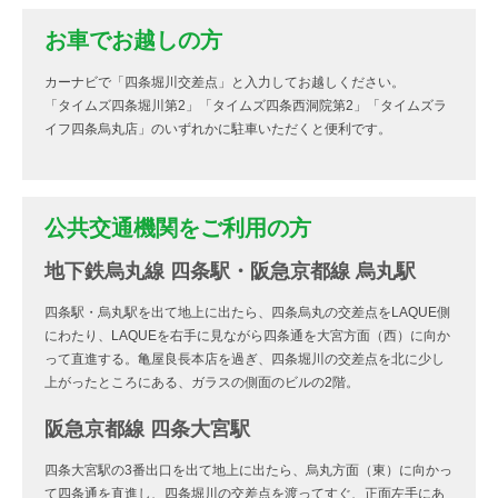
お車でお越しの方
カーナビで「四条堀川交差点」と入力してお越しください。
「タイムズ四条堀川第2」「タイムズ四条西洞院第2」「タイムズラ
イフ四条烏丸店」のいずれかに駐車いただくと便利です。
公共交通機関をご利用の方
地下鉄烏丸線 四条駅・阪急京都線 烏丸駅
四条駅・烏丸駅を出て地上に出たら、四条烏丸の交差点をLAQUE側
にわたり、LAQUEを右手に見ながら四条通を大宮方面（西）に向か
って直進する。亀屋良長本店を過ぎ、四条堀川の交差点を北に少し
上がったところにある、ガラスの側面のビルの2階。
阪急京都線 四条大宮駅
四条大宮駅の3番出口を出て地上に出たら、烏丸方面（東）に向かっ
て四条通を直進し、四条堀川の交差点を渡ってすぐ、正面左手にあ