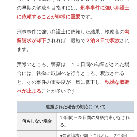
の早期の解放を目指すには、
刑事事件に強い弁護士
に依頼することが非常に重要
です。
刑事事件に強い弁護士に依頼した結果、検察官の
勾
留請求が却下
されれば、最短で
２泊３日で釈放
され
ます。
実際のところ、警察は、１０日間の勾留がされた場
合には、執拗に取調べを行うところ、釈放される
と、その事件の重要度が一気に低下し、
執拗な取調
べが止まる
ことが多いです。
逮捕された場合の対応について
13日間～23日間の身柄拘束がなされ
何もしない場合
る。
●勾留請求が却下されれば、2泊3日