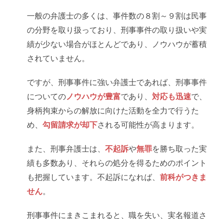
一般の弁護士の多くは、事件数の８割～９割は民事
の分野を取り扱っており、刑事事件の取り扱いや実
績が少ない場合がほとんどであり、ノウハウが蓄積
されていません。
ですが、刑事事件に強い弁護士であれば、刑事事件
についての
ノウハウが豊富
であり、
対応も迅速
で、
身柄拘束からの解放に向けた活動を全力で行うた
め、
勾留請求が却下
される可能性が高まります。
また、刑事弁護士は、
不起訴
や
無罪
を勝ち取った実
績も多数あり、それらの処分を得るためのポイント
も把握しています。不起訴になれば、
前科がつきま
せん
。
刑事事件にまきこまれると、職を失い、実名報道さ