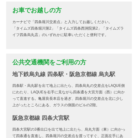
お車でお越しの方
カーナビで「四条堀川交差点」と入力してお越しください。
「タイムズ四条堀川第2」「タイムズ四条西洞院第2」「タイムズラ
イフ四条烏丸店」のいずれかに駐車いただくと便利です。
公共交通機関をご利用の方
地下鉄烏丸線 四条駅・阪急京都線 烏丸駅
四条駅・烏丸駅を出て地上に出たら、四条烏丸の交差点をLAQUE側
にわたり、LAQUEを右手に見ながら四条通を大宮方面（西）に向か
って直進する。亀屋良長本店を過ぎ、四条堀川の交差点を北に少し
上がったところにある、ガラスの側面のビルの2階。
阪急京都線 四条大宮駅
四条大宮駅の3番出口を出て地上に出たら、烏丸方面（東）に向かっ
て四条通を直進し、四条堀川の交差点を渡ってすぐ、正面左手にあ