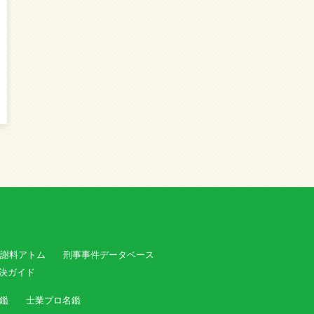
謝料アトム
刑事事件データベース
決ガイド
鑑
士業プロ名鑑