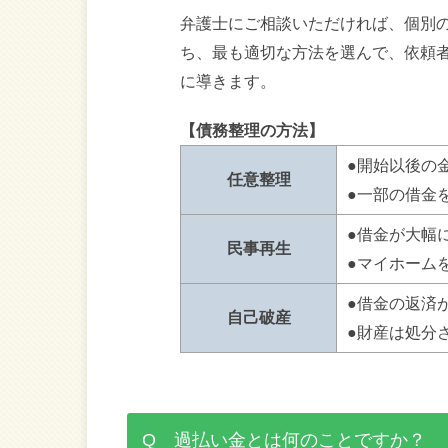
弁護士にご相談いただければ、個別
ち、最も適切な方法を選んで、依頼
に導きます。
【債務整理の方法】
●開始以後の
任意整理
●一部の借金
●借金が大幅
民事再生
●マイホーム
●借金の返済
自己破産
●財産は処分
Q 過払い金とは何のことですか？