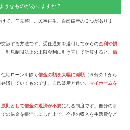
ようなものがありますか？
分けて、任意整理、民事再生、自己破産の３つがありま
が交渉する方法です。受任通知を送付してからの
金利や損
く、利息制限法上の上限金利に引き直して計算すると、
借
。
、住宅ローンを除く
借金の額を大幅に減額
（５分の１から
割弁済していくものです。自己破産と違い、
マイホームを
、
原則として借金の返済が不要
になる制度です。自分の財
までの借金を帳消しにした上で、今後の収入を生活費など