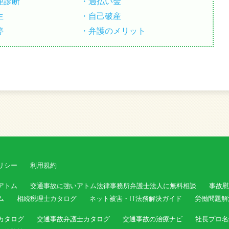
理診断
過払い金
生
自己破産
停
弁護のメリット
リシー
利用規約
アトム
交通事故に強いアトム法律事務所弁護士法人に無料相談
事故慰
ム
相続税理士カタログ
ネット被害・IT法務解決ガイド
労働問題解
カタログ
交通事故弁護士カタログ
交通事故の治療ナビ
社長プロ名