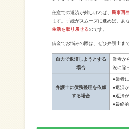
任意での返済が難しければ、
民事再
ます。手続がスムーズに進めば、あ
生活を取り戻せる
のです。
借金でお悩みの際は、ぜひ弁護士ま
自力で返済しようとする
業者か
場合
況に陥
●業者
弁護士に債務整理を依頼
●返済
する場合
●返済
●最終