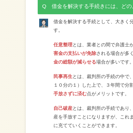
Q 借金を解決する手続きには、どの
借金を解決する手続として、大きく
す。
任意整理
とは、業者との間で弁護士
害金の支払いが免除
される場合が多
金の総額が減らせる
場合が多いです
民事再生
とは、裁判所の手続の中で
１０分の１）した上で、３年間で分
手放さずに済む
点がメリットです。
自己破産
とは、裁判所の手続であり
産を手放すことになりますが、これ
に充てていくことができます。