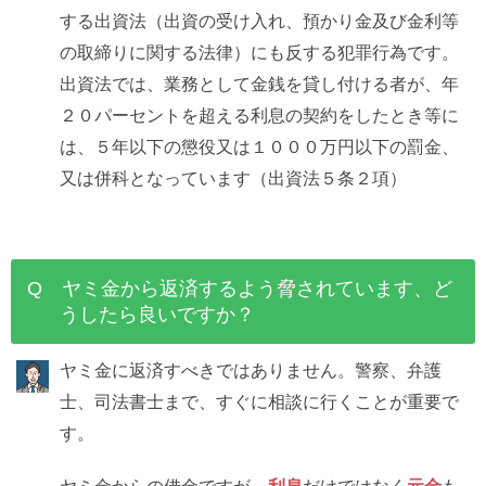
する出資法（出資の受け入れ、預かり金及び金利等
の取締りに関する法律）にも反する犯罪行為です。
出資法では、業務として金銭を貸し付ける者が、年
２０パーセントを超える利息の契約をしたとき等に
は、５年以下の懲役又は１０００万円以下の罰金、
又は併科となっています（出資法５条２項）
Q ヤミ金から返済するよう脅されています、ど
うしたら良いですか？
ヤミ金に返済すべきではありません。警察、弁護
士、司法書士まで、すぐに相談に行くことが重要で
す。
ヤミ金からの借金ですが、
利息
だけではなく
元金
も