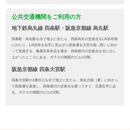
公共交通機関をご利用の方
地下鉄烏丸線 四条駅・阪急京都線 烏丸駅
四条駅・烏丸駅を出て地上に出たら、四条烏丸の交差点をLAQUE側
にわたり、LAQUEを右手に見ながら四条通を大宮方面（西）に向か
って直進する。亀屋良長本店を過ぎ、四条堀川の交差点を北に少し
上がったところにある、ガラスの側面のビルの2階。
阪急京都線 四条大宮駅
四条大宮駅の3番出口を出て地上に出たら、烏丸方面（東）に向かっ
て四条通を直進し、四条堀川の交差点を渡ってすぐ、正面左手にあ
る、ガラスの側面のビルの2階。