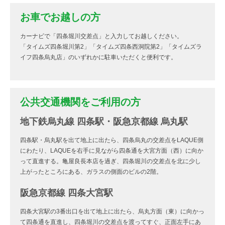
お車でお越しの方
カーナビで「四条堀川交差点」と入力してお越しください。
「タイムズ四条堀川第2」「タイムズ四条西洞院第2」「タイムズラ
イフ四条烏丸店」のいずれかに駐車いただくと便利です。
公共交通機関をご利用の方
地下鉄烏丸線 四条駅・阪急京都線 烏丸駅
四条駅・烏丸駅を出て地上に出たら、四条烏丸の交差点をLAQUE側
にわたり、LAQUEを右手に見ながら四条通を大宮方面（西）に向か
って直進する。亀屋良長本店を過ぎ、四条堀川の交差点を北に少し
上がったところにある、ガラスの側面のビルの2階。
阪急京都線 四条大宮駅
四条大宮駅の3番出口を出て地上に出たら、烏丸方面（東）に向かっ
て四条通を直進し、四条堀川の交差点を渡ってすぐ、正面左手にあ