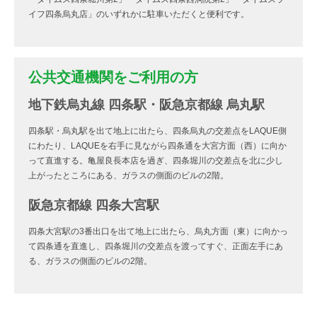
イフ四条烏丸店」のいずれかに駐車いただくと便利です。
公共交通機関をご利用の方
地下鉄烏丸線 四条駅・阪急京都線 烏丸駅
四条駅・烏丸駅を出て地上に出たら、四条烏丸の交差点をLAQUE側
にわたり、LAQUEを右手に見ながら四条通を大宮方面（西）に向か
って直進する。亀屋良長本店を過ぎ、四条堀川の交差点を北に少し
上がったところにある、ガラスの側面のビルの2階。
阪急京都線 四条大宮駅
四条大宮駅の3番出口を出て地上に出たら、烏丸方面（東）に向かっ
て四条通を直進し、四条堀川の交差点を渡ってすぐ、正面左手にあ
る、ガラスの側面のビルの2階。