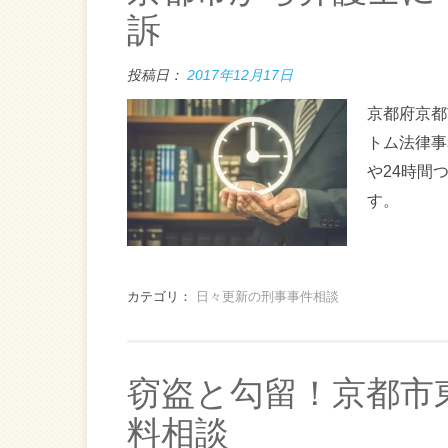
訴
投稿日：
2017年12月17日
京都府京都
トム法律事
や24時間
す。
カテゴリ：
日々更新の刑事事件相談
窃盗と勾留！京都市
料相談