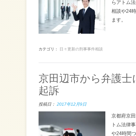
らアトム法
相談や24
ます。
カテゴリ：
日々更新の刑事事件相談
京田辺市から弁護士
起訴
投稿日：
2017年12月9日
京都府京田
トム法律事
や24時間