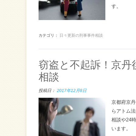
す。
カテゴリ：
日々更新の刑事事件相談
窃盗と不起訴！京丹
相談
投稿日：
2017年12月8日
京都府京丹
らアトム法
相談や24
います。